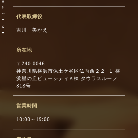
m
a
t
代表取締役
i
o
吉川 美かえ
n
所在地
〒240-0046
神奈川県横浜市保土ケ谷区仏向西２２−１ 横
浜星の丘ビューシティＡ棟 タウラスルーフ
818号
営業時間
10:00～19:00